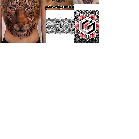
The Toronto
Tattoo Show
Billets
Billets