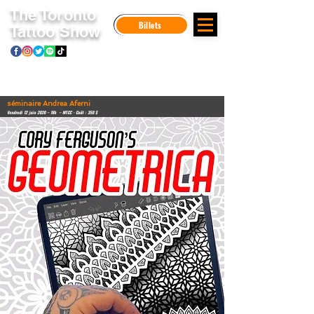
The Toronto
Billets
Tattoo Show
séminaire Andrea Aferni
Vendredi 12 juin 2020 – 18h
– MTCC - Coût : 350 $