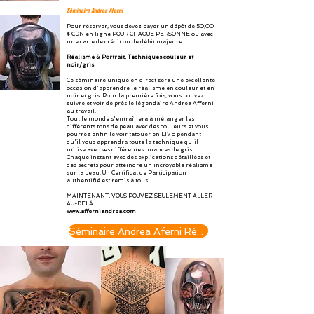
Séminaire Andrea Afern
i
Pour réserver, vous devez payer un dépôt de 50,00
$ CDN en ligne POUR CHAQUE PERSONNE ou avec
une carte de crédit ou de débit majeure.
Réalisme & Portrait. Techniques couleur et
noir/gris
Ce séminaire unique en direct sera une excellente
occasion d'apprendre le réalisme en couleur et en
noir et gris. Pour la première fois, vous pouvez
suivre et voir de près le légendaire Andrea Afferni
au travail.
Tout le monde s'entraînera à mélanger les
différents tons de peau avec des couleurs et vous
pourrez enfin le voir tatouer en LIVE pendant
qu'il vous apprendra toute la technique qu'il
utilise avec ses différentes nuances de gris.
Chaque instant avec des explications détaillées et
des secrets pour atteindre un incroyable réalisme
sur la peau. Un Certificat de Participation
authentifié est remis à tous.
MAINTENANT, VOUS POUVEZ SEULEMENT ALLER
AU-DELÀ……..
www.afferniandrea.com
Séminaire Andrea Aferni Réserver