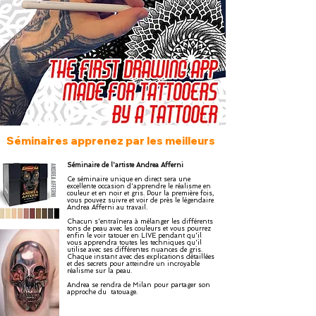
Séminaires apprenez par les meilleurs
Séminaire de l'artiste Andrea Afferni
Ce séminaire unique en direct sera une
excellente occasion d'apprendre le réalisme en
couleur et en noir et gris. Pour la première fois,
vous pouvez suivre et voir de près le légendaire
Andrea Afferni au travail.
Chacun s'entraînera à mélanger les différents
tons de peau avec les couleurs et vous pourrez
enfin le voir tatouer en LIVE pendant qu'il
vous apprendra toutes les techniques qu'il
utilise avec ses différentes nuances de gris.
Chaque instant avec des explications détaillées
et des secrets pour atteindre un incroyable
réalisme sur la peau.
Andrea se rendra de Milan pour partager son
approche du tatouage.