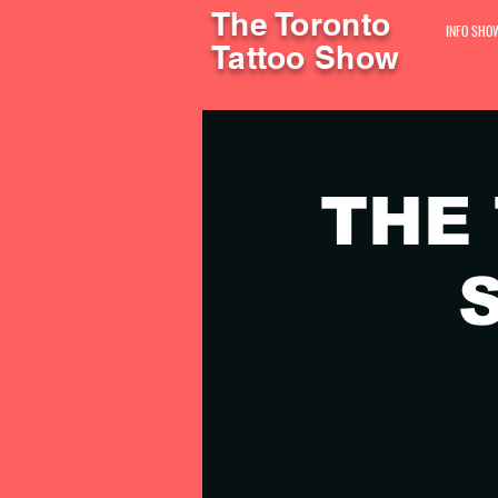
The Toronto
INFO SHO
Tattoo Show
THE