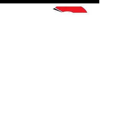
Le Toronto Tattoo Show / NIX
accèpte la carte Access 2
The Toronto
Tattoo Show
Billets
Billets